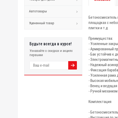
Автотовары
Бетоносмеситель 
площадках с небол
Уцененный товар
плитки и т.д.
Преимущества:
Будьте всегда в курсе!
- Усиленные закр
- Армированный п
Узнавайте о скидках и акциях
- Бак устойчив к
первыми
- Электромагнитн
- Надежный асинхр
- Фиксация бараба
- Усиленная рама 
- Высокая мобильн
- Венец и ведущая
- Ручной механизм
Комплектация
- Бетоносмеситель
- Инструкция по э