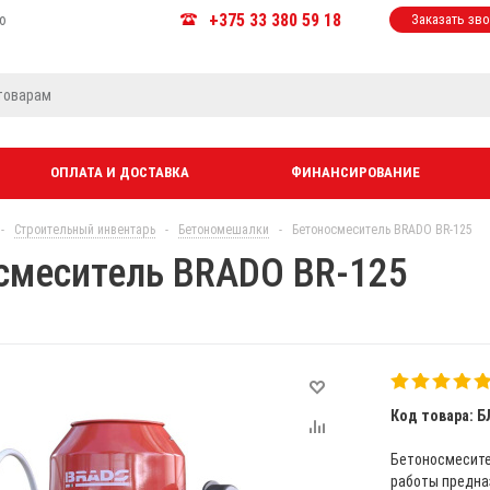
+375 33 380 59 18
ю
Заказать зв
ОПЛАТА И ДОСТАВКА
ФИНАНСИРОВАНИЕ
-
Строительный инвентарь
-
Бетономешалки
-
Бетоносмеситель BRADO BR-125
смеситель BRADO BR-125
Код товара: Б
Бетоносмесите
работы предназ