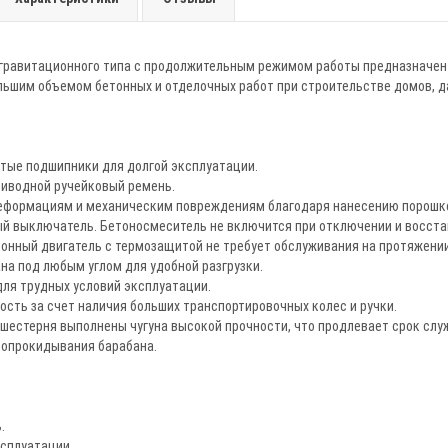
гравитационного типа с продолжительным режимом работы предназначен 
ьшим объемом бетонных и отделочных работ при строительстве домов, да
ытые подшипники для долгой эксплуатации.
риводной ручейковый ремень.
 деформациям и механическим повреждениям благодаря нанесению порошк
ый выключатель. Бетоносмеситель не включится при отключении и восста
онный двигатель с термозащитой не требует обслуживания на протяжении
на под любым углом для удобной разгрузки.
для трудных условий эксплуатации.
ость за счет наличия больших транспортировочных колес и ручки.
 шестерня выполнены чугуна высокой прочности, что продлевает срок сл
 опрокидывания барабана.
.
ксплуатации.