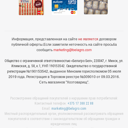
Информация, представленная на сайте
не является
договором
публичной оферты.
Если заметили неточность на сайте просьба
сообщить
marketing@belagro.com
Общество с ограниченной ответственностью «Белагро Бел», 220047, г. Минск, ул.
Илимская, д. 58, к.1, УНП 190153542. Свидетельство о государственной
№190153542, выданное Минcким горисполкомом 05 июля
регистрации
2019 года. Регистрация в Торговом реестре №309010 от 09.03.2016.
Сеть магазинов "Хозтоварищ".
Рассмотрение обращений покупателей о нарушении прав потребителей:
Контактный телефон:
+375 17 388 22 88
Email:
marketing@belagro.com
Местный распорядительный орган, уполномоченный рассматривать обращения
покупателей в соответствии с законодательством об обращении граждан и
юридических лиц: