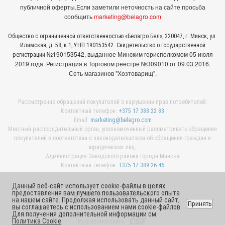
публичной оферты.
Если заметили неточность на сайте просьба
сообщить
marketing@belagro.com
Общество с ограниченной ответственностью «Белагро Бел», 220047, г. Минск, ул.
Илимская, д. 58, к.1, УНП 190153542. Свидетельство о государственной
№190153542, выданное Минcким горисполкомом 05 июля
регистрации
2019 года. Регистрация в Торговом реестре №309010 от 09.03.2016.
Сеть магазинов "Хозтоварищ".
Рассмотрение обращений покупателей о нарушении прав потребителей:
Контактный телефон:
+375 17 388 22 88
Email:
marketing@belagro.com
Местный распорядительный орган, уполномоченный рассматривать обращения
покупателей в соответствии с законодательством об обращении граждан и
юридических лиц:
Администрация Заводского района города Минска
Контактный телефон:
+375 17 389 26 46
Данный веб-сайт использует cookie-файлы в целях
предоставления вам лучшего пользовательского опыта
© 2026 ООО «Белагро Бел»
на нашем сайте. Продолжая использовать данный сайт,
Принять
вы соглашаетесь с использованием нами cookie-файлов.
Для получения дополнительной информации см.
Политика Cookie
.
Разработка сайта