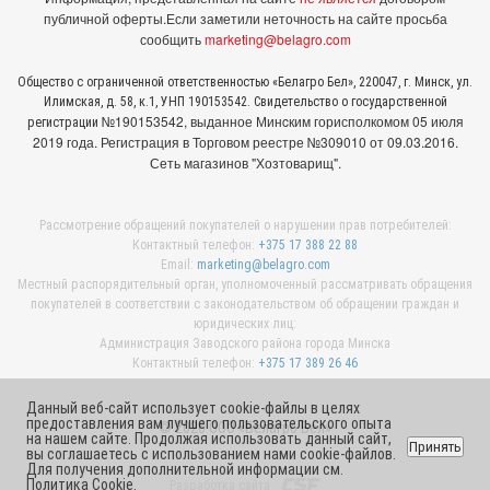
публичной оферты.
Если заметили неточность на сайте просьба
сообщить
marketing@belagro.com
Общество с ограниченной ответственностью «Белагро Бел», 220047, г. Минск, ул.
Илимская, д. 58, к.1, УНП 190153542. Свидетельство о государственной
№190153542, выданное Минcким горисполкомом 05 июля
регистрации
2019 года. Регистрация в Торговом реестре №309010 от 09.03.2016.
Сеть магазинов "Хозтоварищ".
Рассмотрение обращений покупателей о нарушении прав потребителей:
Контактный телефон:
+375 17 388 22 88
Email:
marketing@belagro.com
Местный распорядительный орган, уполномоченный рассматривать обращения
покупателей в соответствии с законодательством об обращении граждан и
юридических лиц:
Администрация Заводского района города Минска
Контактный телефон:
+375 17 389 26 46
Данный веб-сайт использует cookie-файлы в целях
предоставления вам лучшего пользовательского опыта
© 2026 ООО «Белагро Бел»
на нашем сайте. Продолжая использовать данный сайт,
Принять
вы соглашаетесь с использованием нами cookie-файлов.
Для получения дополнительной информации см.
Политика Cookie
.
Разработка сайта