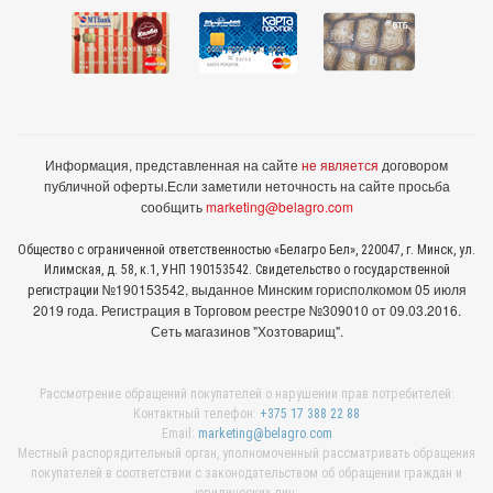
Информация, представленная на сайте
не является
договором
публичной оферты.
Если заметили неточность на сайте просьба
сообщить
marketing@belagro.com
Общество с ограниченной ответственностью «Белагро Бел», 220047, г. Минск, ул.
Илимская, д. 58, к.1, УНП 190153542. Свидетельство о государственной
№190153542, выданное Минcким горисполкомом 05 июля
регистрации
2019 года. Регистрация в Торговом реестре №309010 от 09.03.2016.
Сеть магазинов "Хозтоварищ".
Рассмотрение обращений покупателей о нарушении прав потребителей:
Контактный телефон:
+375 17 388 22 88
Email:
marketing@belagro.com
Местный распорядительный орган, уполномоченный рассматривать обращения
покупателей в соответствии с законодательством об обращении граждан и