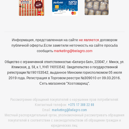
Информация, представленная на сайте
не является
договором
публичной оферты.
Если заметили неточность на сайте просьба
сообщить
marketing@belagro.com
Общество с ограниченной ответственностью «Белагро Бел», 220047, г. Минск, ул.
Илимская, д. 58, к.1, УНП 190153542. Свидетельство о государственной
№190153542, выданное Минcким горисполкомом 05 июля
регистрации
2019 года. Регистрация в Торговом реестре №309010 от 09.03.2016.
Сеть магазинов "Хозтоварищ".
Рассмотрение обращений покупателей о нарушении прав потребителей:
Контактный телефон:
+375 17 388 22 88
Email:
marketing@belagro.com
Местный распорядительный орган, уполномоченный рассматривать обращения
покупателей в соответствии с законодательством об обращении граждан и
юридических лиц: