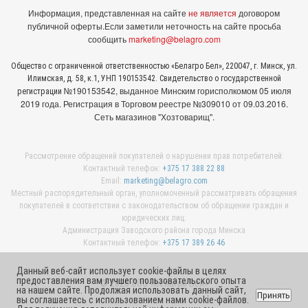
Информация, представленная на сайте
не является
договором
публичной оферты.
Если заметили неточность на сайте просьба
сообщить
marketing@belagro.com
Общество с ограниченной ответственностью «Белагро Бел», 220047, г. Минск, ул.
Илимская, д. 58, к.1, УНП 190153542. Свидетельство о государственной
№190153542, выданное Минcким горисполкомом 05 июля
регистрации
2019 года. Регистрация в Торговом реестре №309010 от 09.03.2016.
Сеть магазинов "Хозтоварищ".
Рассмотрение обращений покупателей о нарушении прав потребителей:
Контактный телефон:
+375 17 388 22 88
Email:
marketing@belagro.com
Местный распорядительный орган, уполномоченный рассматривать обращения
покупателей в соответствии с законодательством об обращении граждан и
юридических лиц:
Администрация Заводского района города Минска
Контактный телефон:
+375 17 389 26 46
Данный веб-сайт использует cookie-файлы в целях
предоставления вам лучшего пользовательского опыта
© 2026 ООО «Белагро Бел»
на нашем сайте. Продолжая использовать данный сайт,
Принять
вы соглашаетесь с использованием нами cookie-файлов.