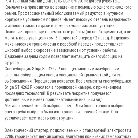
P: 4-тактный зимний двигатель GGP SM 70. Подогрев рукояток.
Крыльчатка приводится во вращение с помощью одного приводного
ремня. Профессиональный обслуживаемый редуктор в чугунном
корпусе на усиленном подвесе. Имеет высокую степень надежности
и износостойкости даже в тяжелых условиях эксплуатации.
Позволяет производить ремонтные работы (по необходимости), а не
менять весь узел целиком. 6 скоростей вперед / 2 назад. Надежная
механическая трансмиссия с коробкой передач предоставляет
широкий выбор скоростей в зависимости от условий работы.
Движение задним ходом позволяет вытащить снегоуборщик из
сугроба.
Снегоуборщик Stiga ST 4262 P оснащен мощным зазубренным
шнеком, собирающим снег, и специальной крыльчаткой для его
выбрасывания. Порошковая покраска. Все элементы снегоуборщика
Stiga ST 4262 P красятся в порошковой камере, с применением
последних технологий. В результате покрытие получается
долговечным и имеет привлекательный внешний вид.
Металлический желоб выброса снега. Для более точного выброса
снега труба выброса была изготовлена из прочной стали. Она
увеличивает жесткость конструкции.
Электрический стартер, подключаемый к стандартной электросети
220В, гарантирует легкий запуск двигателя при низких температурах.