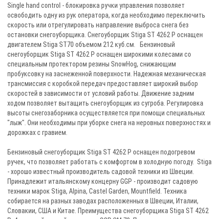
Single hand control - блокировка ручки управления позволяет
освободить одну из рук оператора, когда необходимо переключить
скорость или отрегулировать направление выброса снега без
остановки снегоуборщика. Снегоуборщик Stiga ST 4262 P оснащен
двигателем Stiga ST70 объемом 212 куб.см. Бензиновый
снегоуборщик Stiga ST 4262 P оснащен широкими колесами со
специальным протектором резины SnowHog, снижающим
пробуксовку на заснеженной поверхности. Надежная механическая
трансмиссия с коробкой передач предоставляет широкий выбор
скоростей в зависимости от условий работы. Движение задним
ходом позволяет вытащить снегоуборщик из сугроба. Регулировка
высоты снегозаборника осуществляется при помощи специальных
"лыж". Они необходимы при уборке снега на неровных поверхностях и
дорожках с гравием.
Бензиновый снегоуборщик Stiga ST 4262 P оснащен подогревом
ручек, что позволяет работать с комфортом в холодную погоду. Stiga
- хорошо известный производитель садовой техники из Швеции.
Принадлежит итальянскому концерну GGP - производит садовую
техники марок Stiga, Alpina, Castel Garden, Mountfield. Техника
собирается на разных заводах расположенных в Швеции, Италии,
Словакии, США и Китае. Преимущества снегоуборщика Stiga ST 4262