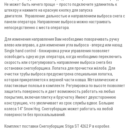
Не может быть ничего проще – просто подключите удлинитель к
штекеру и нажмите на красную кнопку для запуска
двигателя. Управление дальностью и направлением выброса снега с
панели оператора. Направление выброса можно настраивать
непосредственно с места оператора.
Для изменения направления Вам необходимо поворачивать ручку
влево или вправо, а для изменения угла выброса - вперед или назад.
Single hand control - блокировка ручки управления позволяет
освободить одну из рук оператора, когда необходимо переключить
скорость или отрегулировать направление выброса снега без
остановки снегоуборщика. Лопатка для прочистки жёлоба. Для
очистки трубы выброса предусмотрена специальная лопатка,
которая прикрепляется к верхней части ковша. Металлические и
пластиковые полозья в комплекте. Регулировка по высоте позволяет
защитить поверхность и дает возможность работать на любых
покрытиях, включая плитку и брусчатку. Имеют двухстороннюю
конструкцию, что увеличивает их срок службы вдвое. Большие
колеса 14" Snow Hog. Снегоуборщик может работать на любой
поверхности без проскальзываний.
Комплект поставки Снегоуборщик Stiga ST 4262 P в коробке.