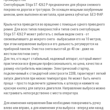
Снегоуборщик Stiga ST 4262 P предназначен для уборки снежного
покрова на дорогах и тротуарах. Он оснащен мощным зазубренным
шнеком, шнек выполнен из металла, края шнека зубчатые. БЕЗ ФАР.
Крыльчатка приводится во вращение с помощью одного приводного
ремня. Для всех типов поверхностей и типов снега снегоуборщик
Stiga ST 4262 P может работать с любым видом снега - от
свежевыпавшего до мокрого снега - выбрасывая его на 10 метров,
при этом направление выброса и его дальность регулируется на
приборной панели. Очистка снега высотой до 40 см - даже на
жестком плотном снегу.
Для тех, кто ищет стабильный, надежный аппарат, который имеет
практически все функции профессионального, но цена, качество и
размер «потребитель-максимум». Электрический стартер,
подключаемый к стандартной электросети 220В, гарантирует легкий
запуск двигателя при низких температурах. Не может быть ничего
проще – просто подключите удлинитель к штекеру и нажмите на
красную кнопку для запуска двигателя. Направление выброса можно
настраивать непосредственно с места оператора.
Для изменения направления Вам необходимо поворачивать ручку
влево или вправо, а для изменения угла выброса - вперед или назад.