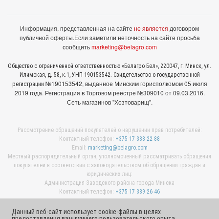
Информация, представленная на сайте
не является
договором
публичной оферты.
Если заметили неточность на сайте просьба
сообщить
marketing@belagro.com
Общество с ограниченной ответственностью «Белагро Бел», 220047, г. Минск, ул.
Илимская, д. 58, к.1, УНП 190153542. Свидетельство о государственной
№190153542, выданное Минcким горисполкомом 05 июля
регистрации
2019 года. Регистрация в Торговом реестре №309010 от 09.03.2016.
Сеть магазинов "Хозтоварищ".
Рассмотрение обращений покупателей о нарушении прав потребителей:
Контактный телефон:
+375 17 388 22 88
Email:
marketing@belagro.com
Местный распорядительный орган, уполномоченный рассматривать обращения
покупателей в соответствии с законодательством об обращении граждан и
юридических лиц:
Администрация Заводского района города Минска
Контактный телефон:
+375 17 389 26 46
Данный веб-сайт использует cookie-файлы в целях
предоставления вам лучшего пользовательского опыта