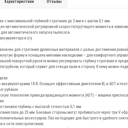
Характеристики
Отзывы
к с максимальной глубиной строгания до 3 мм и с шагом 0,1 мм.
ен автоматической регулировкой скорости/крутящего момента в зависимо
 для автоматического запуска пылесоса.
аккумулятора и з/у.
азначен для строгания древесных материалов с целью достижения ровной
мкнутую форму и оснащена мягкими накладками – для комфортного управ
ьной поворотной рукояти можно регулировать глубину строгания в предел
патрубком, который служит для отвода пыли в сторону. К нему можно по
дели:
on аккумуляторами 18 В; Оснащен эффективным двигателем BL и ADT и поэт
лог рубанок
скую технологию привода вращающего момента (ADT) – машина приспос
ия.
становки глубины с высокой точностью 0,1 мм.
гания паза до 25 мм. Боковые стороны могут пробиваться через три V-обр
олнительных аксессуаров; Паз на подошве для быстрого и удобного снят
па к сети электропитания;