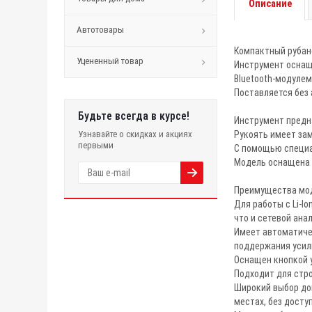
Описание
Автотовары
Компактный рубано
Уцененный товар
Инструмент оснащ
Bluetooth-модулем
Поставляется без 
Будьте всегда в курсе!
Инструмент предн
Узнавайте о скидках и акциях
Рукоять имеет за
первыми
С помощью специал
Модель оснащена 
Преимущества мо
Для работы с Li-I
что и сетевой ана
Имеет автоматиче
поддержания усил
Оснащен кнопкой у
Подходит для стро
Широкий выбор доп
местах, без досту