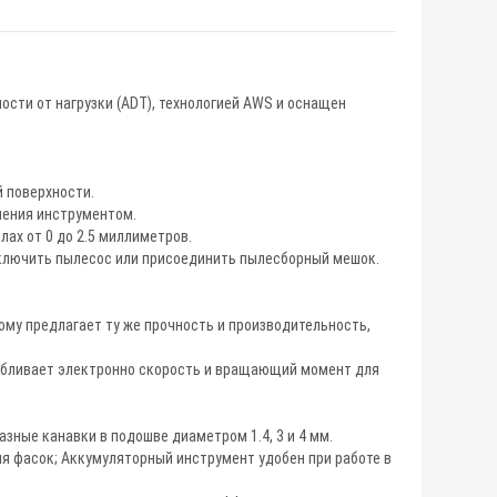
сти от нагрузки (ADT), технологией AWS и оснащен
 поверхности.
ления инструментом.
ах от 0 до 2.5 миллиметров.
дключить пылесос или присоединить пылесборный мешок.
ому предлагает ту же прочность и производительность,
абливает электронно скорость и вращающий момент для
азные канавки в подошве диаметром 1.4, 3 и 4 мм.
ия фасок; Аккумуляторный инструмент удобен при работе в