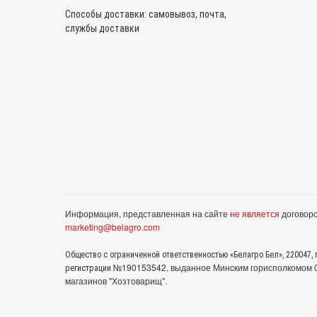
Способы доставки: самовывоз, почта,
службы доставки
Информация, представленная на сайте
не является
договоро
marketing@belagro.com
Общество с ограниченной ответственностью «Белагро Бел», 220047, г
№190153542, выданное Минcким горисполкомом 05
регистрации
магазинов "Хозтоварищ".