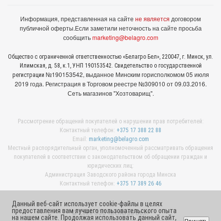
Информация, представленная на сайте
не является
договором
публичной оферты.
Если заметили неточность на сайте просьба
сообщить
marketing@belagro.com
Общество с ограниченной ответственностью «Белагро Бел», 220047, г. Минск, ул.
Илимская, д. 58, к.1, УНП 190153542. Свидетельство о государственной
№190153542, выданное Минcким горисполкомом 05 июля
регистрации
2019 года. Регистрация в Торговом реестре №309010 от 09.03.2016.
Сеть магазинов "Хозтоварищ".
Рассмотрение обращений покупателей о нарушении прав потребителей:
Контактный телефон:
+375 17 388 22 88
Email:
marketing@belagro.com
Местный распорядительный орган, уполномоченный рассматривать обращения
покупателей в соответствии с законодательством об обращении граждан и
юридических лиц:
Администрация Заводского района города Минска
Контактный телефон:
+375 17 389 26 46
Данный веб-сайт использует cookie-файлы в целях
предоставления вам лучшего пользовательского опыта
© 2026 ООО «Белагро Бел»
на нашем сайте. Продолжая использовать данный сайт,