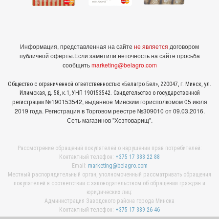
Информация, представленная на сайте
не является
договором
публичной оферты.
Если заметили неточность на сайте просьба
сообщить
marketing@belagro.com
Общество с ограниченной ответственностью «Белагро Бел», 220047, г. Минск, ул.
Илимская, д. 58, к.1, УНП 190153542. Свидетельство о государственной
№190153542, выданное Минcким горисполкомом 05 июля
регистрации
2019 года. Регистрация в Торговом реестре №309010 от 09.03.2016.
Сеть магазинов "Хозтоварищ".
Рассмотрение обращений покупателей о нарушении прав потребителей:
Контактный телефон:
+375 17 388 22 88
Email:
marketing@belagro.com
Местный распорядительный орган, уполномоченный рассматривать обращения
покупателей в соответствии с законодательством об обращении граждан и
юридических лиц:
Администрация Заводского района города Минска
Контактный телефон:
+375 17 389 26 46