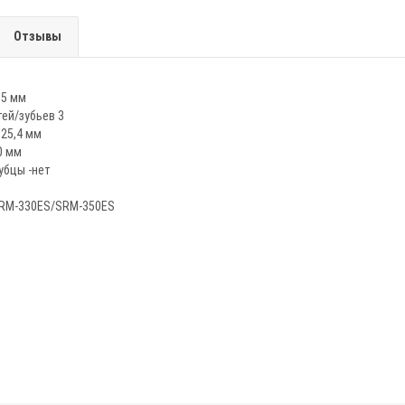
Отзывы
55 мм
ей/зубьев 3
25,4 мм
0 мм
убцы -нет
SRM-330ES/SRM-350ES