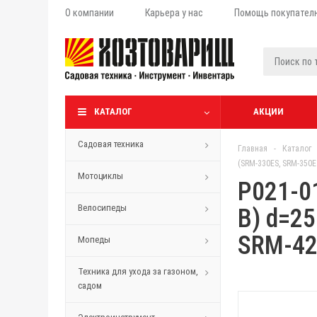
О компании
Карьера у нас
Помощь покупател
КАТАЛОГ
АКЦИИ
Садовая техника
Главная
-
Каталог
(SRM-330ES, SRM-350E
Мотоциклы
P021-0
Велосипеды
В) d=2
SRM-42
Мопеды
Техника для ухода за газоном,
садом