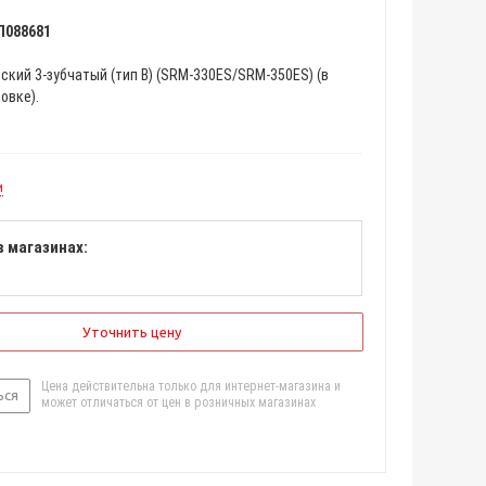
Л088681
кий 3-зубчатый (тип В) (SRM-330ES/SRM-350ES) (в
овке).
и
в магазинах:
Уточнить цену
Цена действительна только для интернет-магазина и
ься
может отличаться от цен в розничных магазинах