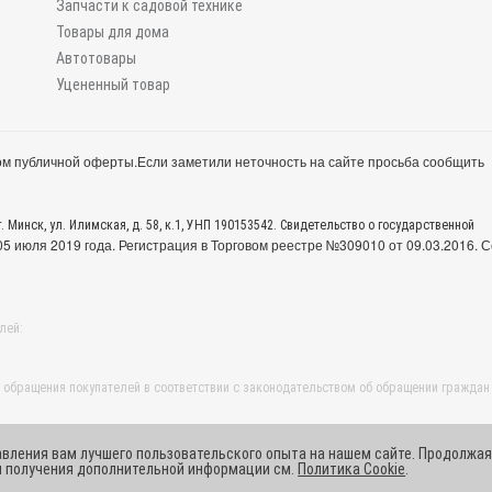
Запчасти к садовой технике
Товары для дома
Автотовары
Уцененный товар
м публичной оферты.
Если заметили неточность на сайте просьба сообщить
. Минск, ул. Илимская, д. 58, к.1, УНП 190153542. Свидетельство о государственной
 июля 2019 года. Регистрация в Торговом реестре №309010 от 09.03.2016. С
лей:
обращения покупателей в соответствии с законодательством об обращении граждан
авления вам лучшего пользовательского опыта на нашем сайте. Продолжая
ля получения дополнительной информации см.
Политика Cookie
.