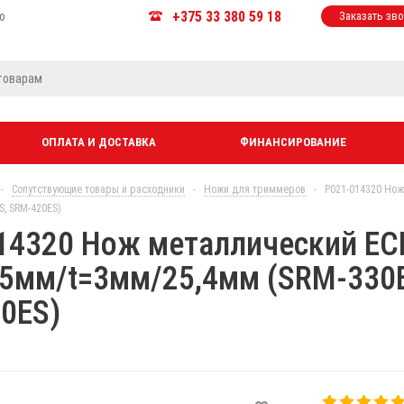
+375 33 380 59 18
ю
Заказать зв
ОПЛАТА И ДОСТАВКА
ФИНАНСИРОВАНИЕ
-
Сопутствующие товары и расходники
-
Ножи для триммеров
-
P021-014320 Нож
S, SRM-420ES)
14320 Нож металлический EC
55мм/t=3мм/25,4мм (SRM-330E
0ES)