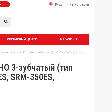
онок
Вход
Регистрация
СЕРВИСНЫЙ ЦЕНТР
МАГАЗИНЫ
 металлический ECHO 3-зубчатый (тип В) d=255мм/t=3мм/25,4мм
HO 3-зубчатый (тип
S, SRM-350ES,