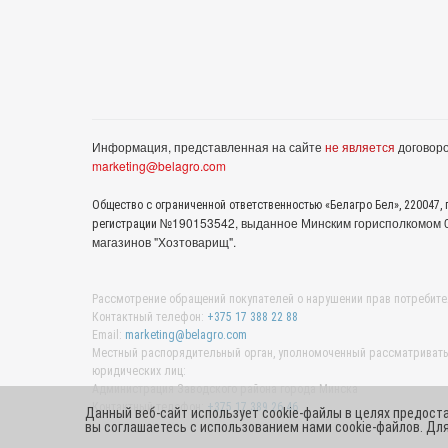
Информация, представленная на сайте
не является
договоро
marketing@belagro.com
Общество с ограниченной ответственностью «Белагро Бел», 220047, г
№190153542, выданное Минcким горисполкомом 05
регистрации
магазинов "Хозтоварищ".
Рассмотрение обращений покупателей о нарушении прав потребите
Контактный телефон:
+375 17 388 22 88
Email:
marketing@belagro.com
Местный распорядительный орган, уполномоченный рассматривать 
юридических лиц:
Администрация Заводского района города Минска
Контактный телефон:
+375 17 389 26 46
Данный веб-сайт использует cookie-файлы в целях предост
вы соглашаетесь с использованием нами cookie-файлов. Д