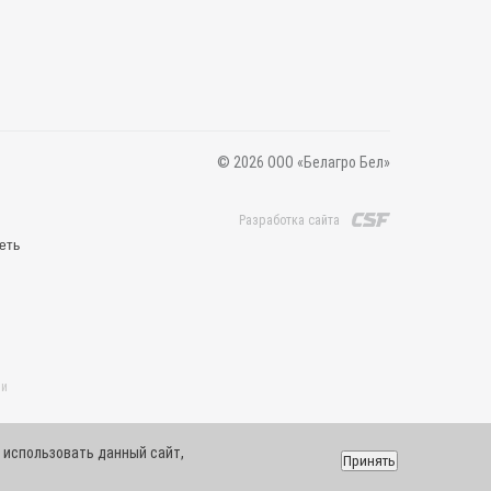
© 2026 ООО «Белагро Бел»
Разработка сайта
еть
 и
 использовать данный сайт,
Принять