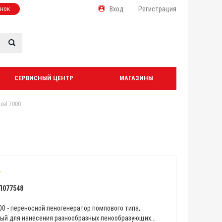
онок
Вход
Регистрация
СЕРВИСНЫЙ ЦЕНТР
МАГАЗИНЫ
xel 7000
Л077548
000 - переносной пеногенератор помпового типа,
ый для нанесения разнообразных пенообразующих...