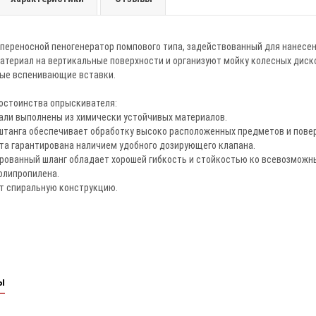
 - переносной пеногенератор помпового типа, задействованный для нанес
атериал на вертикальные поверхности и организуют мойку колесных диск
ые вспенивающие вставки.
остоинства опрыскивателя:
али выполнены из химически устойчивых материалов.
штанга обеспечивает обработку высоко расположенных предметов и повер
та гарантирована наличием удобного дозирующего клапана.
рованный шланг обладает хорошей гибкость и стойкостью ко всевозмож
олипропилена.
ет спиральную конструкцию.
ы