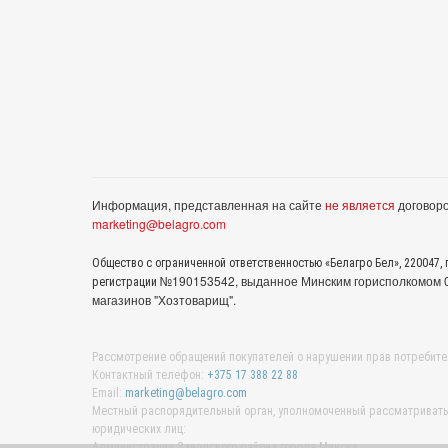
Информация, представленная на сайте
не является
договоро
marketing@belagro.com
Общество с ограниченной ответственностью «Белагро Бел», 220047, г
№190153542, выданное Минcким горисполкомом 05
регистрации
магазинов "Хозтоварищ".
Рассмотрение обращений покупателей о нарушении прав потребите
Контактный телефон:
+375 17 388 22 88
Email:
marketing@belagro.com
Местный распорядительный орган, уполномоченный рассматривать 
юридических лиц:
Администрация Заводского района города Минска