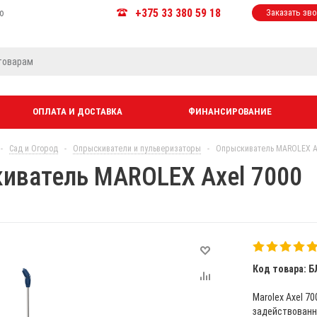
+375 33 380 59 18
ю
Заказать зв
ОПЛАТА И ДОСТАВКА
ФИНАНСИРОВАНИЕ
-
Сад и Огород
-
Опрыскиватели и пульверизаторы
-
Опрыскиватель MAROLEX A
иватель MAROLEX Axel 7000
Код товара: Б
Marolex Axel 7
задействованн