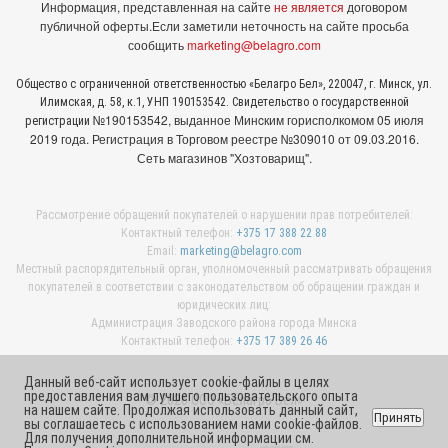
Информация, представленная на сайте
не является
договором
публичной оферты.
Если заметили неточность на сайте просьба
сообщить
marketing@belagro.com
Общество с ограниченной ответственностью «Белагро Бел», 220047, г. Минск, ул.
Илимская, д. 58, к.1, УНП 190153542. Свидетельство о государственной
№190153542, выданное Минcким горисполкомом 05 июля
регистрации
2019 года. Регистрация в Торговом реестре №309010 от 09.03.2016.
Сеть магазинов "Хозтоварищ".
Рассмотрение обращений покупателей о нарушении прав потребителей:
Контактный телефон:
+375 17 388 22 88
Email:
marketing@belagro.com
Местный распорядительный орган, уполномоченный рассматривать обращения
покупателей в соответствии с законодательством об обращении граждан и
юридических лиц:
Администрация Заводского района города Минска
Контактный телефон:
+375 17 389 26 46
Данный веб-сайт использует cookie-файлы в целях
предоставления вам лучшего пользовательского опыта
© 2026 ООО «Белагро Бел»
на нашем сайте. Продолжая использовать данный сайт,
Принять
вы соглашаетесь с использованием нами cookie-файлов.
Для получения дополнительной информации см.