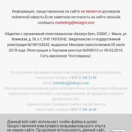
Информация, представленная на сайте
не является
договором
публичной оферты.
Если заметили неточность на сайте просьба
сообщить
marketing@belagro.com
Общество с ограниченной ответственностью «Белагро Бел», 220047, г. Минск, ул.
Илимская, д. 58, к.1, УНП 190153542. Свидетельство о государственной
№190153542, выданное Минcким горисполкомом 05 июля
регистрации
2019 года. Регистрация в Торговом реестре №309010 от 09.03.2016.
Сеть магазинов "Хозтоварищ".
Рассмотрение обращений покупателей о нарушении прав потребителей:
Контактный телефон:
+375 17 388 22 88
Email:
marketing@belagro.com
Местный распорядительный орган, уполномоченный рассматривать обращения
покупателей в соответствии с законодательством об обращении граждан и
юридических лиц:
Администрация Заводского района города Минска
Контактный телефон:
+375 17 389 26 46
Данный веб-сайт использует cookie-файлы в целях
предоставления вам лучшего пользовательского опыта
© 2026 ООО «Белагро Бел»
на нашем сайте. Продолжая использовать данный сайт,