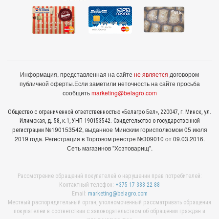
Информация, представленная на сайте
не является
договором
публичной оферты.
Если заметили неточность на сайте просьба
сообщить
marketing@belagro.com
Общество с ограниченной ответственностью «Белагро Бел», 220047, г. Минск, ул.
Илимская, д. 58, к.1, УНП 190153542. Свидетельство о государственной
№190153542, выданное Минcким горисполкомом 05 июля
регистрации
2019 года. Регистрация в Торговом реестре №309010 от 09.03.2016.
Сеть магазинов "Хозтоварищ".
Рассмотрение обращений покупателей о нарушении прав потребителей:
Контактный телефон:
+375 17 388 22 88
Email:
marketing@belagro.com
Местный распорядительный орган, уполномоченный рассматривать обращения
покупателей в соответствии с законодательством об обращении граждан и