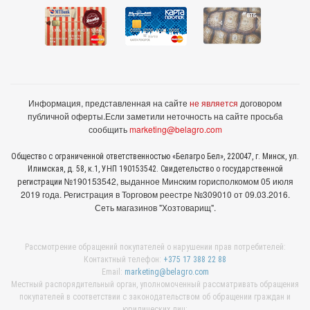
Информация, представленная на сайте
не является
договором
публичной оферты.
Если заметили неточность на сайте просьба
сообщить
marketing@belagro.com
Общество с ограниченной ответственностью «Белагро Бел», 220047, г. Минск, ул.
Илимская, д. 58, к.1, УНП 190153542. Свидетельство о государственной
№190153542, выданное Минcким горисполкомом 05 июля
регистрации
2019 года. Регистрация в Торговом реестре №309010 от 09.03.2016.
Сеть магазинов "Хозтоварищ".
Рассмотрение обращений покупателей о нарушении прав потребителей:
Контактный телефон:
+375 17 388 22 88
Email:
marketing@belagro.com
Местный распорядительный орган, уполномоченный рассматривать обращения
покупателей в соответствии с законодательством об обращении граждан и
юридических лиц: