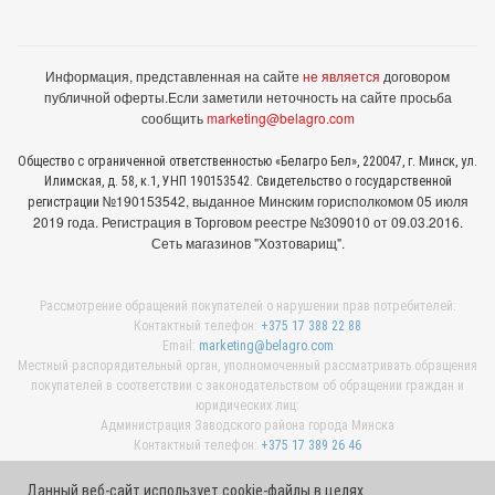
Информация, представленная на сайте
не является
договором
публичной оферты.
Если заметили неточность на сайте просьба
сообщить
marketing@belagro.com
Общество с ограниченной ответственностью «Белагро Бел», 220047, г. Минск, ул.
Илимская, д. 58, к.1, УНП 190153542. Свидетельство о государственной
№190153542, выданное Минcким горисполкомом 05 июля
регистрации
2019 года. Регистрация в Торговом реестре №309010 от 09.03.2016.
Сеть магазинов "Хозтоварищ".
Рассмотрение обращений покупателей о нарушении прав потребителей:
Контактный телефон:
+375 17 388 22 88
Email:
marketing@belagro.com
Местный распорядительный орган, уполномоченный рассматривать обращения
покупателей в соответствии с законодательством об обращении граждан и
юридических лиц:
Администрация Заводского района города Минска
Контактный телефон:
+375 17 389 26 46
Данный веб-сайт использует cookie-файлы в целях