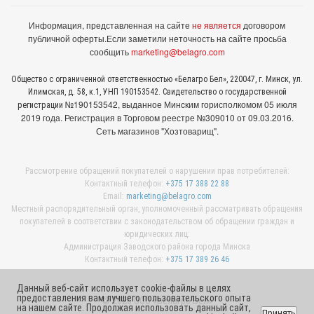
Информация, представленная на сайте
не является
договором
публичной оферты.
Если заметили неточность на сайте просьба
сообщить
marketing@belagro.com
Общество с ограниченной ответственностью «Белагро Бел», 220047, г. Минск, ул.
Илимская, д. 58, к.1, УНП 190153542. Свидетельство о государственной
№190153542, выданное Минcким горисполкомом 05 июля
регистрации
2019 года. Регистрация в Торговом реестре №309010 от 09.03.2016.
Сеть магазинов "Хозтоварищ".
Рассмотрение обращений покупателей о нарушении прав потребителей:
Контактный телефон:
+375 17 388 22 88
Email:
marketing@belagro.com
Местный распорядительный орган, уполномоченный рассматривать обращения
покупателей в соответствии с законодательством об обращении граждан и
юридических лиц:
Администрация Заводского района города Минска
Контактный телефон:
+375 17 389 26 46
Данный веб-сайт использует cookie-файлы в целях
предоставления вам лучшего пользовательского опыта
© 2026 ООО «Белагро Бел»
на нашем сайте. Продолжая использовать данный сайт,
Принять