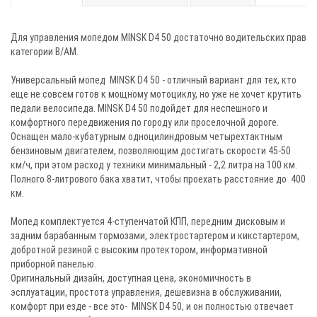
Для управления мопедом MINSK D4 50 достаточно водительских прав
категории B/АM.
Универсальный мопед MINSK D4 50 - отличный вариант для тех, кто
еще не совсем готов к мощному мотоциклу, но уже не хочет крутить
педали велосипеда. MINSK D4 50 подойдет для неспешного и
комфортного передвижения по городу или проселочной дороге.
Оснащен мало-кубатурным одноцилиндровым четырехтактным
бензиновым двигателем, позволяющим достигать скорости 45-50
км/ч, при этом расход у техники минимальный - 2,2 литра на 100 км.
Полного 8-литрового бака хватит, чтобы проехать расстояние до 400
км.
Мопед комплектуется 4-ступенчатой КПП, передним дисковым и
задним барабанным тормозами, электростартером и кикстартером,
добротной резиной с высоким протектором, информативной
приборной панелью.
Оригинальный дизайн, доступная цена, экономичность в
эсплуатации, простота управления, дешевизна в обслуживании,
комфорт при езде - все это- MINSK D4 50, и он полностью отвечает