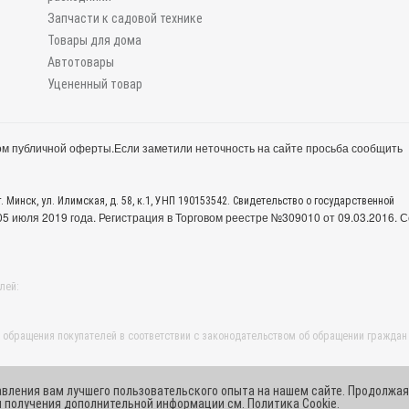
Запчасти к садовой технике
Товары для дома
Автотовары
Уцененный товар
м публичной оферты.
Если заметили неточность на сайте просьба сообщить
. Минск, ул. Илимская, д. 58, к.1, УНП 190153542. Свидетельство о государственной
 июля 2019 года. Регистрация в Торговом реестре №309010 от 09.03.2016. С
лей:
обращения покупателей в соответствии с законодательством об обращении граждан
авления вам лучшего пользовательского опыта на нашем сайте. Продолжая
ля получения дополнительной информации см.
Политика Cookie
.