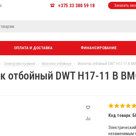
+375 33 380 59 18
ю
Заказать зв
ОПЛАТА И ДОСТАВКА
ФИНАНСИРОВАНИЕ
-
Электроинструмент
-
Молотки отбойные
-
Молоток отбойный DWT H17-11 B BM
к отбойный DWT H17-11 B B
Код товара: Б
Электрический
незаменимым п