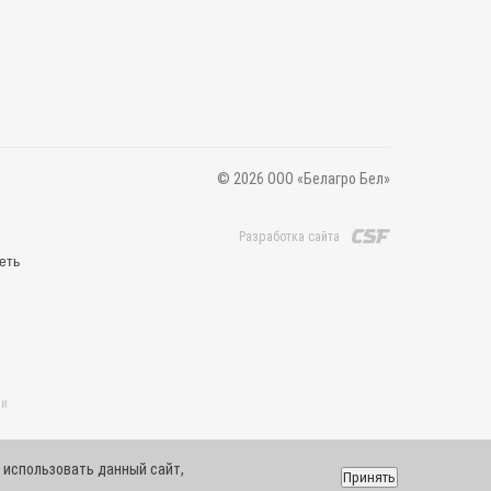
© 2026 ООО «Белагро Бел»
Разработка сайта
еть
 и
 использовать данный сайт,
Принять