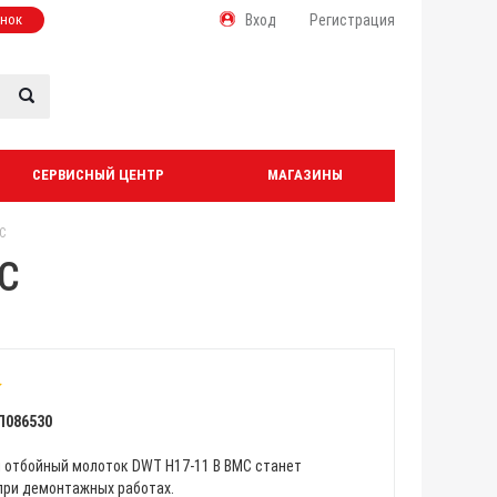
онок
Вход
Регистрация
СЕРВИСНЫЙ ЦЕНТР
МАГАЗИНЫ
C
MC
Л086530
 отбойный молоток DWT H17-11 B BMC станет
ри демонтажных работах.