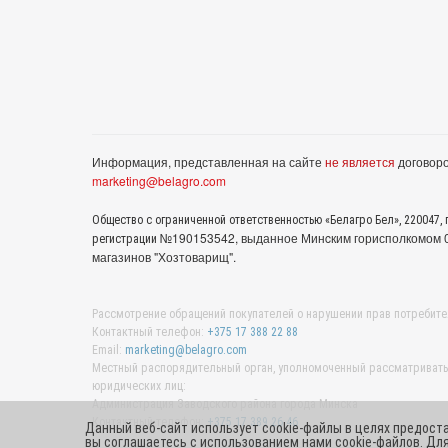
Информация, представленная на сайте
не является
договоро
marketing@belagro.com
Общество с ограниченной ответственностью «Белагро Бел», 220047, г
№190153542, выданное Минcким горисполкомом 05
регистрации
магазинов "Хозтоварищ".
Рассмотрение обращений покупателей о нарушении прав потребите
Контактный телефон:
+375 17 388 22 88
Email:
marketing@belagro.com
Местный распорядительный орган, уполномоченный рассматривать 
юридических лиц:
Администрация Заводского района города Минска
Контактный телефон:
+375 17 389 26 46
Данный веб-сайт использует cookie-файлы в целях предост
вы соглашаетесь с использованием нами cookie-файлов. Д