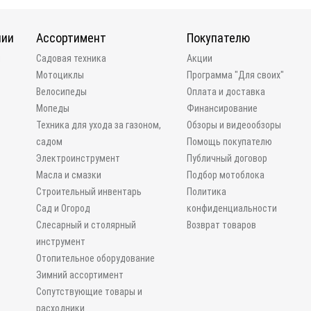
нии
Ассортимент
Покупателю
и
Садовая техника
Акции
Мотоциклы
Программа "Для своих"
Велосипеды
Оплата и доставка
Мопеды
Финансирование
Техника для ухода за газоном,
Обзоры и видеообзоры
садом
Помощь покупателю
Электроинструмент
Публичный договор
Масла и смазки
Подбор мотоблока
Строительный инвентарь
Политика
Сад и Огород
конфиденциальности
Слесарный и столярный
Возврат товаров
инструмент
Отопительное оборудование
Зимний ассортимент
Сопутствующие товары и
расходники