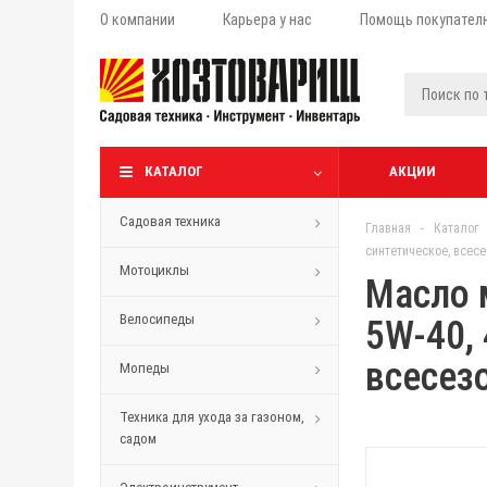
О компании
Карьера у нас
Помощь покупател
КАТАЛОГ
АКЦИИ
Садовая техника
Главная
-
Каталог
синтетическое, всесе
Мотоциклы
Масло 
Велосипеды
5W-40, 
всесез
Мопеды
Техника для ухода за газоном,
садом