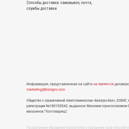
Способы доставки: самовывоз, почта,
службы доставки
Информация, представленная на сайте
не является
договоро
marketing@belagro.com
Общество с ограниченной ответственностью «Белагро Бел», 220047, г
№190153542, выданное Минcким горисполкомом 05
регистрации
магазинов "Хозтоварищ".
Рассмотрение обращений покупателей о нарушении прав потребите