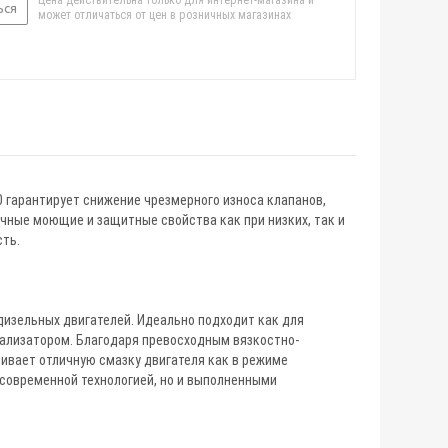
Цена действительна только для интернет-магазина и
ься
может отличаться от цен в розничных магазинах
 гарантирует снижение чрезмерного износа клапанов,
ичные моющие и защитные свойства как при низких, так и
сть.
дизельных двигателей. Идеально подходит как для
атализатором. Благодаря превосходным вязкостно-
ивает отличную смазку двигателя как в режиме
 современной технологией, но и выполненными