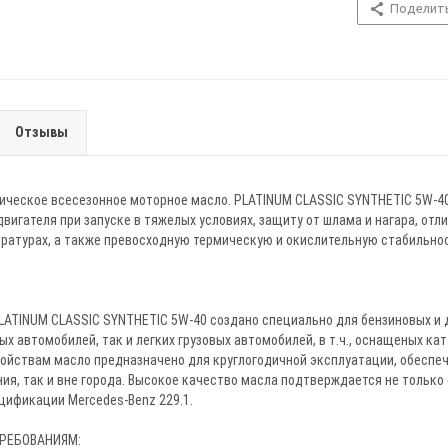
Поделит
Отзывы
ическое всесезонное моторное масло. PLATINUM CLASSIC SYNTHETIC 5W-40
вигателя при запуске в тяжелых условиях, защиту от шлама и нагара, отл
ературах, а также превосходную термическую и окислительную стабильно
LATINUM CLASSIC SYNTHETIC 5W-40 создано специально для бензиновых и 
ых автомобилей, так и легких грузовых автомобилей, в т.ч., оснащеных к
ойствам масло предназначено для круглогодичной эксплуатации, обеспеч
ия, так и вне города. Высокое качество масла подтверждается не только
цификации Mercedes-Benz 229.1.
РЕБОВАНИЯМ: