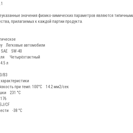
.1
еуказанные значения физико-химических параметров являются типичными
ства, прилагаемых к каждой партии продукта.
тическое
пу Легковые автомобили
о SAE 5W-40
теля Четырёхтактный
.5 л
3/B3
 характеристики
язкость при темп. 100°C 14.2 мм2/сек
шки 231 °C
 176
SJ/CF
чести -38 °C