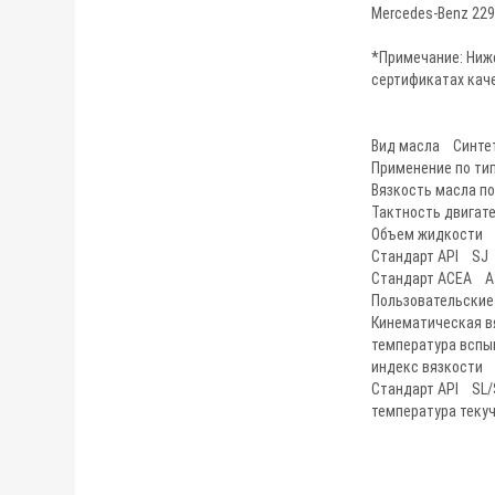
Mercedes-Benz 229
*Примечание: Ниж
сертификатах каче
Вид масла Синте
Применение по ти
Вязкость масла п
Тактность двига
Объем жидкости 4
Стандарт API SJ
Стандарт ACEA A
Пользовательские
Кинематическая в
температура вспы
индекс вязкости
Стандарт API SL/
температура теку