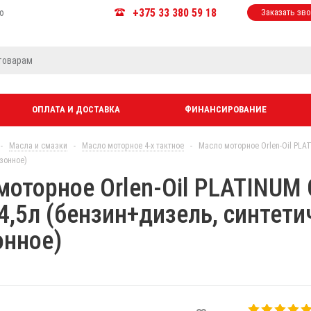
+375 33 380 59 18
ю
Заказать зв
ОПЛАТА И ДОСТАВКА
ФИНАНСИРОВАНИЕ
-
Масла и смазки
-
Масло моторное 4-х тактное
-
Масло моторное Orlen-Oil PLA
зонное)
моторное Orlen-Oil PLATINUM
4,5л (бензин+дизель, синтети
онное)