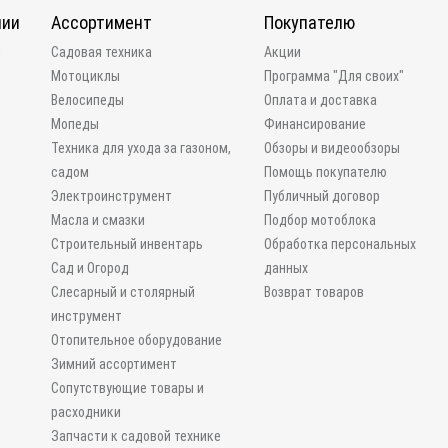
нии
Ассортимент
Покупателю
и
Садовая техника
Акции
Мотоциклы
Программа "Для своих"
Велосипеды
Оплата и доставка
Мопеды
Финансирование
Техника для ухода за газоном,
Обзоры и видеообзоры
садом
Помощь покупателю
Электроинструмент
Публичный договор
Масла и смазки
Подбор мотоблока
Строительный инвентарь
Обработка персональных
Сад и Огород
данных
Слесарный и столярный
Возврат товаров
инструмент
Отопительное оборудование
Зимний ассортимент
Сопутствующие товары и
расходники
Запчасти к садовой технике