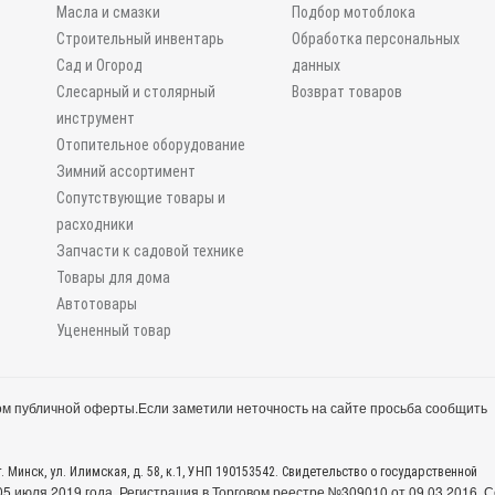
Масла и смазки
Подбор мотоблока
Строительный инвентарь
Обработка персональных
Сад и Огород
данных
Слесарный и столярный
Возврат товаров
инструмент
Отопительное оборудование
Зимний ассортимент
Сопутствующие товары и
расходники
Запчасти к садовой технике
Товары для дома
Автотовары
Уцененный товар
м публичной оферты.
Если заметили неточность на сайте просьба сообщить
. Минск, ул. Илимская, д. 58, к.1, УНП 190153542. Свидетельство о государственной
 июля 2019 года. Регистрация в Торговом реестре №309010 от 09.03.2016. С