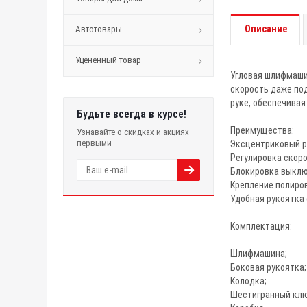
Описание
Автотовары
Уцененный товар
Угловая шлифмаши
скорость даже под
руке, обеспечивая
Будьте всегда в курсе!
Преимущества:
Узнавайте о скидках и акциях
первыми
Эксцентриковый р
Регулировка скоро
Блокировка выклю
Крепление полиро
Удобная рукоятка 
Комплектация:
Шлифмашина;
Боковая рукоятка;
Колодка;
Шестигранный клю