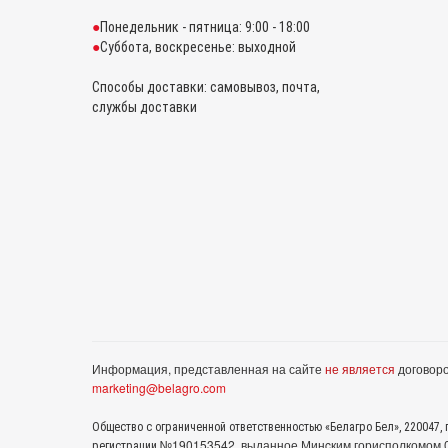
Понедельник - пятница: 9:00 - 18:00
Суббота, воскресенье: выходной
Способы доставки: самовывоз, почта,
службы доставки
Информация, представленная на сайте
не является
договоро
marketing@belagro.com
Общество с ограниченной ответственностью «Белагро Бел», 220047, г
№190153542, выданное Минcким горисполкомом 05
регистрации