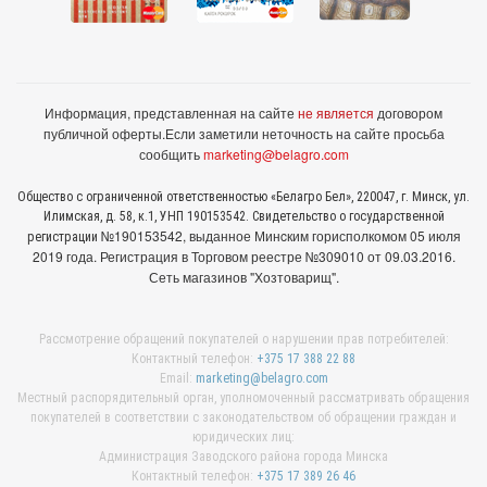
Информация, представленная на сайте
не является
договором
публичной оферты.
Если заметили неточность на сайте просьба
сообщить
marketing@belagro.com
Общество с ограниченной ответственностью «Белагро Бел», 220047, г. Минск, ул.
Илимская, д. 58, к.1, УНП 190153542. Свидетельство о государственной
№190153542, выданное Минcким горисполкомом 05 июля
регистрации
2019 года. Регистрация в Торговом реестре №309010 от 09.03.2016.
Сеть магазинов "Хозтоварищ".
Рассмотрение обращений покупателей о нарушении прав потребителей:
Контактный телефон:
+375 17 388 22 88
Email:
marketing@belagro.com
Местный распорядительный орган, уполномоченный рассматривать обращения
покупателей в соответствии с законодательством об обращении граждан и
юридических лиц:
Администрация Заводского района города Минска
Контактный телефон:
+375 17 389 26 46