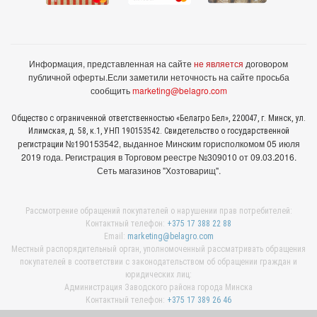
Информация, представленная на сайте
не является
договором
публичной оферты.
Если заметили неточность на сайте просьба
сообщить
marketing@belagro.com
Общество с ограниченной ответственностью «Белагро Бел», 220047, г. Минск, ул.
Илимская, д. 58, к.1, УНП 190153542. Свидетельство о государственной
№190153542, выданное Минcким горисполкомом 05 июля
регистрации
2019 года. Регистрация в Торговом реестре №309010 от 09.03.2016.
Сеть магазинов "Хозтоварищ".
Рассмотрение обращений покупателей о нарушении прав потребителей:
Контактный телефон:
+375 17 388 22 88
Email:
marketing@belagro.com
Местный распорядительный орган, уполномоченный рассматривать обращения
покупателей в соответствии с законодательством об обращении граждан и
юридических лиц:
Администрация Заводского района города Минска
Контактный телефон:
+375 17 389 26 46