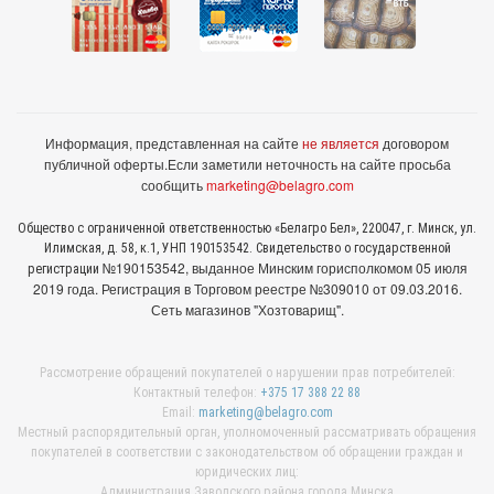
Информация, представленная на сайте
не является
договором
публичной оферты.
Если заметили неточность на сайте просьба
сообщить
marketing@belagro.com
Общество с ограниченной ответственностью «Белагро Бел», 220047, г. Минск, ул.
Илимская, д. 58, к.1, УНП 190153542. Свидетельство о государственной
№190153542, выданное Минcким горисполкомом 05 июля
регистрации
2019 года. Регистрация в Торговом реестре №309010 от 09.03.2016.
Сеть магазинов "Хозтоварищ".
Рассмотрение обращений покупателей о нарушении прав потребителей:
Контактный телефон:
+375 17 388 22 88
Email:
marketing@belagro.com
Местный распорядительный орган, уполномоченный рассматривать обращения
покупателей в соответствии с законодательством об обращении граждан и
юридических лиц:
Администрация Заводского района города Минска