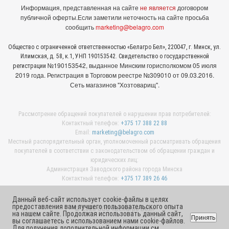
Информация, представленная на сайте
не является
договором
публичной оферты.
Если заметили неточность на сайте просьба
сообщить
marketing@belagro.com
Общество с ограниченной ответственностью «Белагро Бел», 220047, г. Минск, ул.
Илимская, д. 58, к.1, УНП 190153542. Свидетельство о государственной
№190153542, выданное Минcким горисполкомом 05 июля
регистрации
2019 года. Регистрация в Торговом реестре №309010 от 09.03.2016.
Сеть магазинов "Хозтоварищ".
Рассмотрение обращений покупателей о нарушении прав потребителей:
Контактный телефон:
+375 17 388 22 88
Email:
marketing@belagro.com
Местный распорядительный орган, уполномоченный рассматривать обращения
покупателей в соответствии с законодательством об обращении граждан и
юридических лиц:
Администрация Заводского района города Минска
Контактный телефон:
+375 17 389 26 46
Данный веб-сайт использует cookie-файлы в целях
предоставления вам лучшего пользовательского опыта
© 2026 ООО «Белагро Бел»
на нашем сайте. Продолжая использовать данный сайт,
Принять
вы соглашаетесь с использованием нами cookie-файлов.
Для получения дополнительной информации см.