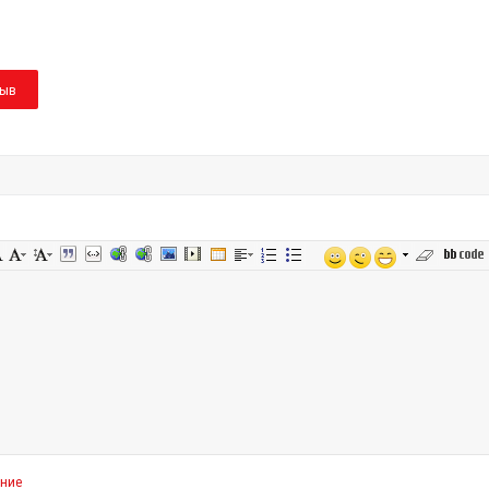
зыв
ение