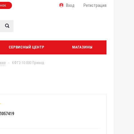
онок
Вход
Регистрация
СЕРВИСНЫЙ ЦЕНТР
МАГАЗИНЫ
анию
-
КФТ2-10.000 Привод
Л057419