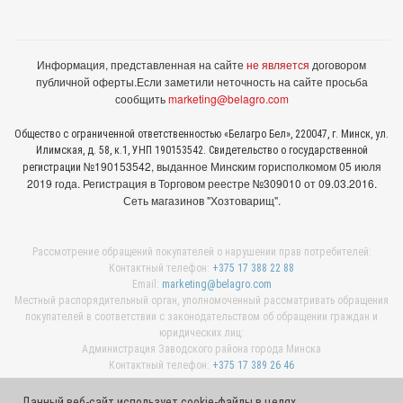
Информация, представленная на сайте
не является
договором
публичной оферты.
Если заметили неточность на сайте просьба
сообщить
marketing@belagro.com
Общество с ограниченной ответственностью «Белагро Бел», 220047, г. Минск, ул.
Илимская, д. 58, к.1, УНП 190153542. Свидетельство о государственной
№190153542, выданное Минcким горисполкомом 05 июля
регистрации
2019 года. Регистрация в Торговом реестре №309010 от 09.03.2016.
Сеть магазинов "Хозтоварищ".
Рассмотрение обращений покупателей о нарушении прав потребителей:
Контактный телефон:
+375 17 388 22 88
Email:
marketing@belagro.com
Местный распорядительный орган, уполномоченный рассматривать обращения
покупателей в соответствии с законодательством об обращении граждан и
юридических лиц:
Администрация Заводского района города Минска
Контактный телефон:
+375 17 389 26 46
Данный веб-сайт использует cookie-файлы в целях