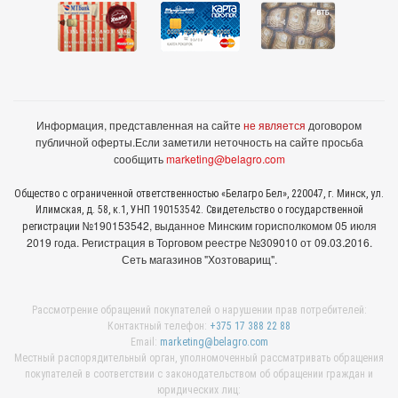
Информация, представленная на сайте
не является
договором
публичной оферты.
Если заметили неточность на сайте просьба
сообщить
marketing@belagro.com
Общество с ограниченной ответственностью «Белагро Бел», 220047, г. Минск, ул.
Илимская, д. 58, к.1, УНП 190153542. Свидетельство о государственной
№190153542, выданное Минcким горисполкомом 05 июля
регистрации
2019 года. Регистрация в Торговом реестре №309010 от 09.03.2016.
Сеть магазинов "Хозтоварищ".
Рассмотрение обращений покупателей о нарушении прав потребителей:
Контактный телефон:
+375 17 388 22 88
Email:
marketing@belagro.com
Местный распорядительный орган, уполномоченный рассматривать обращения
покупателей в соответствии с законодательством об обращении граждан и
юридических лиц: