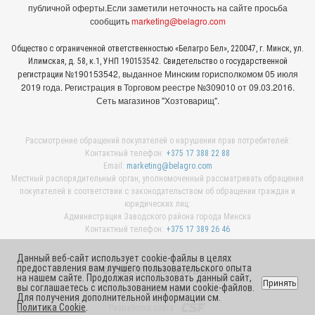
публичной оферты.
Если заметили неточность на сайте просьба
сообщить
marketing@belagro.com
Общество с ограниченной ответственностью «Белагро Бел», 220047, г. Минск, ул.
Илимская, д. 58, к.1, УНП 190153542. Свидетельство о государственной
№190153542, выданное Минcким горисполкомом 05 июля
регистрации
2019 года. Регистрация в Торговом реестре №309010 от 09.03.2016.
Сеть магазинов "Хозтоварищ".
Рассмотрение обращений покупателей о нарушении прав потребителей:
Контактный телефон:
+375 17 388 22 88
Email:
marketing@belagro.com
Местный распорядительный орган, уполномоченный рассматривать обращения
покупателей в соответствии с законодательством об обращении граждан и
юридических лиц:
Администрация Заводского района города Минска
Контактный телефон:
+375 17 389 26 46
Данный веб-сайт использует cookie-файлы в целях
предоставления вам лучшего пользовательского опыта
© 2026 ООО «Белагро Бел»
на нашем сайте. Продолжая использовать данный сайт,
Принять
вы соглашаетесь с использованием нами cookie-файлов.
Для получения дополнительной информации см.
Политика Cookie
.
Разработка сайта