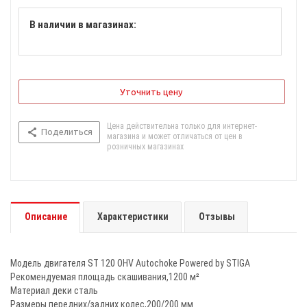
В наличии в магазинах:
Уточнить цену
Цена действительна только для интернет-
Поделиться
магазина и может отличаться от цен в
розничных магазинах
Описание
Характеристики
Отзывы
Модель двигателя ST 120 OHV Autochoke Powered by STIGA
Рекомендуемая площадь скашивания,1200 м²
Материал деки сталь
Размеры передних/задних колес,200/200 мм