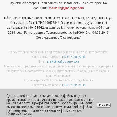
публичной оферты.
Если заметили неточность на сайте просьба
сообщить
marketing@belagro.com
Общество с ограниченной ответственностью «Белагро Бел», 220047, г. Минск, ул.
Илимская, д. 58, к.1, УНП 190153542. Свидетельство о государственной
№190153542, выданное Минcким горисполкомом 05 июля
регистрации
2019 года. Регистрация в Торговом реестре №309010 от 09.03.2016.
Сеть магазинов "Хозтоварищ".
Рассмотрение обращений покупателей о нарушении прав потребителей:
Контактный телефон:
+375 17 388 22 88
Email:
marketing@belagro.com
Местный распорядительный орган, уполномоченный рассматривать обращения
покупателей в соответствии с законодательством об обращении граждан и
юридических лиц:
Администрация Заводского района города Минска
Контактный телефон:
+375 17 389 26 46
Данный веб-сайт использует cookie-файлы в целях
предоставления вам лучшего пользовательского опыта
© 2026 ООО «Белагро Бел»
на нашем сайте. Продолжая использовать данный сайт,
Принять
вы соглашаетесь с использованием нами cookie-файлов.
Для получения дополнительной информации см.
Политика Cookie
.
Разработка сайта