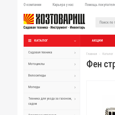
О компании
Карьера у нас
Помощь покупател
КАТАЛОГ
АКЦИИ
Садовая техника
Главная
-
Каталог
Фен ст
Мотоциклы
Велосипеды
Мопеды
Техника для ухода за газоном,
садом