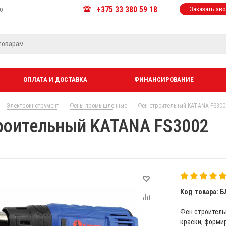
+375 33 380 59 18
ю
Заказать зв
ОПЛАТА И ДОСТАВКА
ФИНАНСИРОВАНИЕ
-
Электроинструмент
-
Фены промышленные
-
Фен строительный KATANA FS300
роительный KATANA FS3002
Код товара: Б
Фен строитель
краски, формир