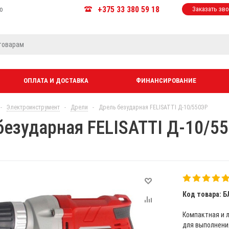
+375 33 380 59 18
ю
Заказать зв
ОПЛАТА И ДОСТАВКА
ФИНАНСИРОВАНИЕ
-
Электроинструмент
-
Дрели
-
Дрель безударная FELISATTI Д-10/550ЭР
безударная FELISATTI Д-10/5
Код товара: Б
Компактная и 
для выполнения