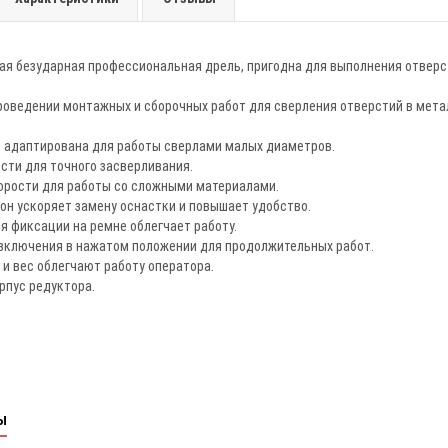
кая безударная профессиональная дрель, пригодна для выполнения отвер
оведении монтажных и сборочных работ для сверления отверстий в метал
 адаптирована для работы сверлами малых диаметров.
сти для точного засверливания.
орости для работы со сложными материалами.
он ускоряет замену оснастки и повышает удобство.
я фиксации на ремне облегчает работу.
включения в нажатом положении для продолжительных работ.
и вес облегчают работу оператора.
рпус редуктора.
ы