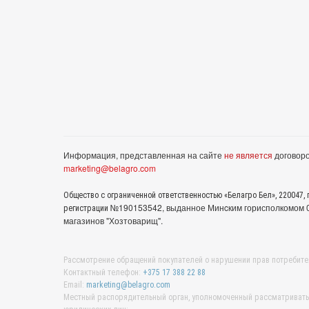
Информация, представленная на сайте
не является
договоро
marketing@belagro.com
Общество с ограниченной ответственностью «Белагро Бел», 220047, г
№190153542, выданное Минcким горисполкомом 05
регистрации
магазинов "Хозтоварищ".
Рассмотрение обращений покупателей о нарушении прав потребите
Контактный телефон:
+375 17 388 22 88
Email:
marketing@belagro.com
Местный распорядительный орган, уполномоченный рассматривать 