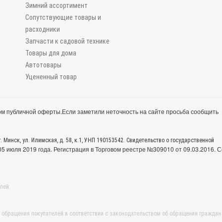
Зимний ассортимент
Сопутствующие товары и
расходники
Запчасти к садовой технике
Товары для дома
Автотовары
Уцененный товар
м публичной оферты.
Если заметили неточность на сайте просьба сообщить
. Минск, ул. Илимская, д. 58, к.1, УНП 190153542. Свидетельство о государственной
 июля 2019 года. Регистрация в Торговом реестре №309010 от 09.03.2016. С
лей:
обращения покупателей в соответствии с законодательством об обращении граждан