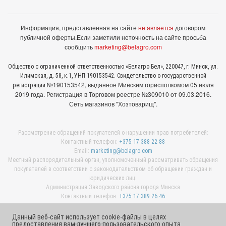
Информация, представленная на сайте
не является
договором
публичной оферты.
Если заметили неточность на сайте просьба
сообщить
marketing@belagro.com
Общество с ограниченной ответственностью «Белагро Бел», 220047, г. Минск, ул.
Илимская, д. 58, к.1, УНП 190153542. Свидетельство о государственной
№190153542, выданное Минcким горисполкомом 05 июля
регистрации
2019 года. Регистрация в Торговом реестре №309010 от 09.03.2016.
Сеть магазинов "Хозтоварищ".
Рассмотрение обращений покупателей о нарушении прав потребителей:
Контактный телефон:
+375 17 388 22 88
Email:
marketing@belagro.com
Местный распорядительный орган, уполномоченный рассматривать обращения
покупателей в соответствии с законодательством об обращении граждан и
юридических лиц:
Администрация Заводского района города Минска
Контактный телефон:
+375 17 389 26 46
Данный веб-сайт использует cookie-файлы в целях
предоставления вам лучшего пользовательского опыта