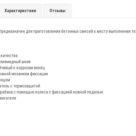
Характеристики
Отзывы
предназначен для приготовления бетонных смесей к месту выполнения т
 качества
олиамидный шкив
йчивый к коррозии венец
ожной механизм фиксации
енцом
атель с термозащитой
рабана с помощью колеса с фиксацией ножной педалью
вигателя