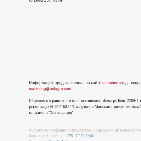
службы доставки
Информация, представленная на сайте
не является
договоро
marketing@belagro.com
Общество с ограниченной ответственностью «Белагро Бел», 220047, г
№190153542, выданное Минcким горисполкомом 05
регистрации
магазинов "Хозтоварищ".
Рассмотрение обращений покупателей о нарушении прав потребите
Контактный телефон:
+375 17 388 22 88