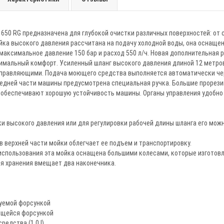
650 RG предназначена для глубокой очистки различных поверхностей: от 
йка высокого давления рассчитана на подачу холодной воды, она оснаще
ксимальное давление 150 бар и расход 550 л/ч. Новая дополнительная р
имальный комфорт. Усиленный шланг высокого давления длиной 12 метров
равляющими. Подача моющего средства выполняется автоматически через
редней части машины предусмотрена специальная ручка. Большие прорези
 обеспечивают хорошую устойчивость машины. Органы управления удобно
ки высокого давления или для регулировки рабочей длины шланга его мо
в верхней части мойки облегчает ее подъем и транспортировку.
использования эта мойка оснащена большими колесами, которые изготовл
ля хранения вмещает два наконечника.
руемой форсункой
ющейся форсункой
редства (1,0 l)