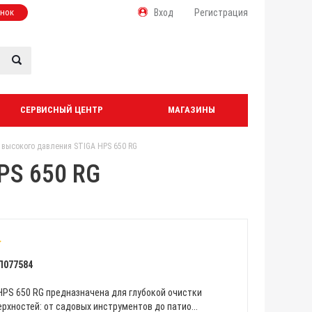
онок
Вход
Регистрация
СЕРВИСНЫЙ ЦЕНТР
МАГАЗИНЫ
 высокого давления STIGA HPS 650 RG
PS 650 RG
Л077584
HPS 650 RG предназначена для глубокой очистки
рхностей: от садовых инструментов до патио...