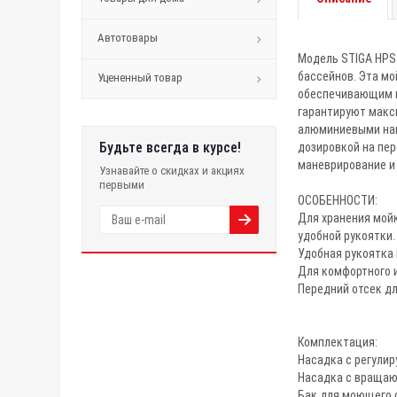
Автотовары
Модель STIGA HPS 
бассейнов. Эта мо
Уцененный товар
обеспечивающим ма
гарантируют макс
алюминиевыми нап
Будьте всегда в курсе!
дозировкой на пе
маневрирование и
Узнавайте о скидках и акциях
первыми
ОСОБЕННОСТИ:
Для хранения мой
удобной рукоятки.
Удобная рукоятка 
Для комфортного 
Передний отсек д
Комплектация:
Насадка с регули
Насадка с враща
Бак для моющего с