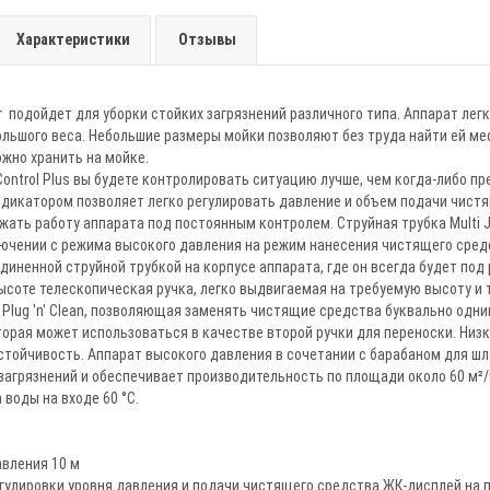
Характеристики
Отзывы
 подойдет для уборки стойких загрязнений различного типа. Аппарат лег
льшого веса. Небольшие размеры мойки позволяют без труда найти ей мес
жно хранить на мойке.
l Control Plus вы будете контролировать ситуацию лучше, чем когда-либо п
дикатором позволяет легко регулировать давление и объем подачи чистя
жать работу аппарата под постоянным контролем. Струйная трубка Multi J
лючении с режима высокого давления на режим нанесения чистящего сред
диненной струйной трубкой на корпусе аппарата, где он всегда будет под
ысоте телескопическая ручка, легко выдвигаемая на требуемую высоту и 
 Plug 'n' Clean, позволяющая заменять чистящие средства буквально од
торая может использоваться в качестве второй ручки для переноски. Ни
тойчивость. Аппарат высокого давления в сочетании с барабаном для шл
загрязнений и обеспечивает производительность по площади около 60 м²/
 воды на входе 60 °С.
авления 10 м
гулировки уровня давления и подачи чистящего средства ЖК-дисплей на 