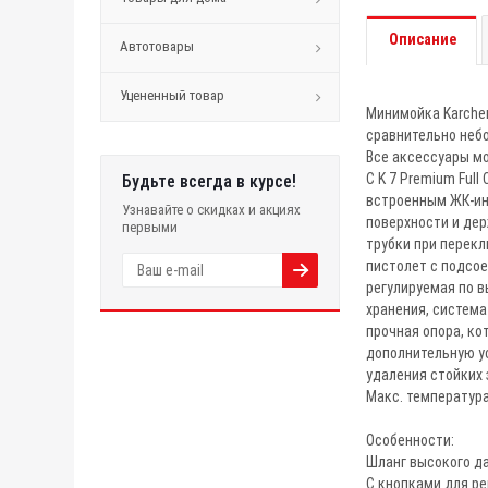
Описание
Автотовары
Уцененный товар
Минимойка Karcher
сравнительно небо
Все аксессуары мо
С K 7 Premium Ful
Будьте всегда в курсе!
встроенным ЖК-ин
Узнавайте о скидках и акциях
поверхности и дер
первыми
трубки при перек
пистолет с подсое
регулируемая по в
хранения, система
прочная опора, ко
дополнительную ус
удаления стойких 
Макс. температура
Особенности:
Шланг высокого д
С кнопками для ре