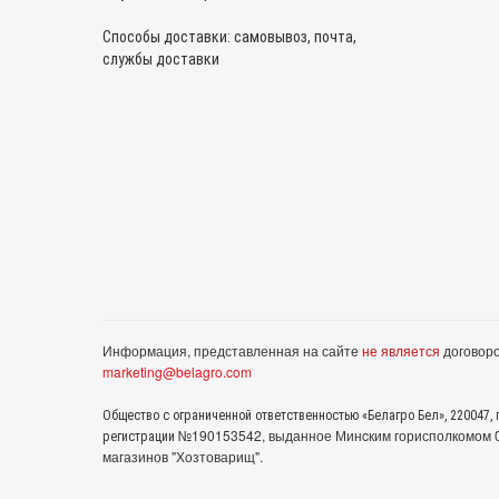
Способы доставки: самовывоз, почта,
службы доставки
Информация, представленная на сайте
не является
договоро
marketing@belagro.com
Общество с ограниченной ответственностью «Белагро Бел», 220047, г
№190153542, выданное Минcким горисполкомом 05
регистрации
магазинов "Хозтоварищ".