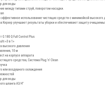
р для воды
ние между типами струй, поворотом насадки.
ean
и эффективное использование чистящих средств с минимойкой высокого 
а Керхер улучшают результаты уборки и обеспечивают защиту очищаемы
 G 180 Q Full Control Plus
lti «3 в 1»
га высокого давления
вления, 10 м
ect на корпусе аппарата
стящего средства, Система Plug ’n’ Clean
ручка
го или воздушного охлаждения
лежностей
р для воды
ого шланга A3/4"