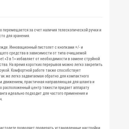
ко перемещается за счет наличия телескопической ручки и
то для хранения.
режде. Инновационный пистолет с кнопками +/- и
щего средства в зависимости от типа очищаемой
et «3 в 1» избавляет от необходимости в замене струйной
ства. На время коротких перерывов можно легко закрепить
 рукой. Комфортной работе также способствует
так же легко задвигаемая обратно для компактного
ним движением, практичная направляющая для шланга и
зко расположенный центр тяжести придает аппарату
анга идеально подходит для частого применения и
ч.
пистолете позволяет проверять установленные настройки.