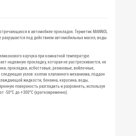
стречающихся в автомобиле прокладок. Герметик MANNOL
е разрушается под действием автомобильных масел, воды
иликонового каучука при комнатной температуре.
ет надежную прокладку, которая не растрескивается, не
ки, прокладки, асбестовые, резиновые, войлочные,
 следующих узлов: колпак клапанного механизма, поддон
хлаждающей жидкости, бензина, керосина, воды,
иренную поверхность разгладить и разровнять, используя
т -50°C до +300°C (кратковременно).