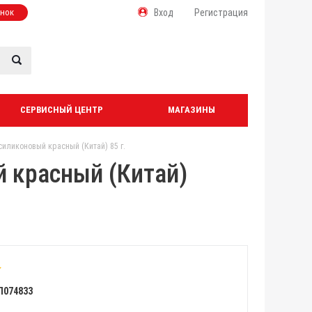
онок
Вход
Регистрация
СЕРВИСНЫЙ ЦЕНТР
МАГАЗИНЫ
иликоновый красный (Китай) 85 г.
 красный (Китай)
Л074833