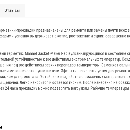
Отзывы
метики-прокладки предназначены для ремонта или замены почти всех в
форму и успешно выдерживает сжатие, растяжение и сдвиг; совершенно н
ый герметик. Mannol Gasket-Maker Red вулканизирующийся в состояние с
тельной устойчивостью к воздействиям экстремальных температур. Созда
щения под воздействием резких перепадов температуры. Заменяет сальни
вые и металлические уплотнители. Эффективно используется для ремонта
ии, кожух термостата. Устойчив к воздействию смазочных материалов, о
и щелочей. Легко наносится и остается гибким. После нанесения на обезж
ез 24 часа прокладку можно подвергать нагрузкам. Рабочие температуры о
ы