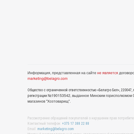
Информация, представленная на сайте
не является
договоро
marketing@belagro.com
Общество с ограниченной ответственностью «Белагро Бел», 220047, г
№190153542, выданное Минcким горисполкомом 05
регистрации
магазинов "Хозтоварищ".
Рассмотрение обращений покупателей о нарушении прав потребите
Контактный телефон:
+375 17 388 22 88
Email:
marketing@belagro.com