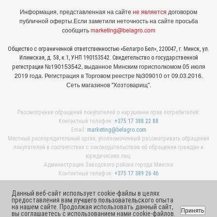
Информация, представленная на сайте
не является
договором
публичной оферты.
Если заметили неточность на сайте просьба
сообщить
marketing@belagro.com
Общество с ограниченной ответственностью «Белагро Бел», 220047, г. Минск, ул.
Илимская, д. 58, к.1, УНП 190153542. Свидетельство о государственной
№190153542, выданное Минcким горисполкомом 05 июля
регистрации
2019 года. Регистрация в Торговом реестре №309010 от 09.03.2016.
Сеть магазинов "Хозтоварищ".
Рассмотрение обращений покупателей о нарушении прав потребителей:
Контактный телефон:
+375 17 388 22 88
Email:
marketing@belagro.com
Местный распорядительный орган, уполномоченный рассматривать обращения
покупателей в соответствии с законодательством об обращении граждан и
юридических лиц:
Администрация Заводского района города Минска
Контактный телефон:
+375 17 389 26 46
Данный веб-сайт использует cookie-файлы в целях
предоставления вам лучшего пользовательского опыта
© 2026 ООО «Белагро Бел»
на нашем сайте. Продолжая использовать данный сайт,
Принять
вы соглашаетесь с использованием нами cookie-файлов.