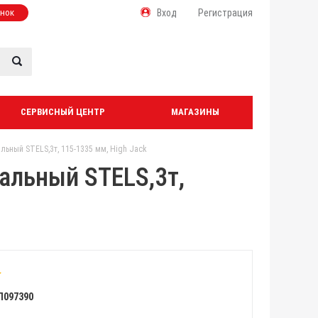
онок
Вход
Регистрация
СЕРВИСНЫЙ ЦЕНТР
МАГАЗИНЫ
ьный STELS,3т, 115-1335 мм, High Jack
альный STELS,3т,
Л097390