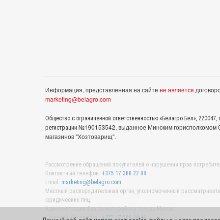
Информация, представленная на сайте
не является
договоро
marketing@belagro.com
Общество с ограниченной ответственностью «Белагро Бел», 220047, г
№190153542, выданное Минcким горисполкомом 05
регистрации
магазинов "Хозтоварищ".
Рассмотрение обращений покупателей о нарушении прав потребите
Контактный телефон:
+375 17 388 22 88
Email:
marketing@belagro.com
Местный распорядительный орган, уполномоченный рассматривать 
юридических лиц:
Администрация Заводского района города Минска
Контактный телефон:
+375 17 389 26 46