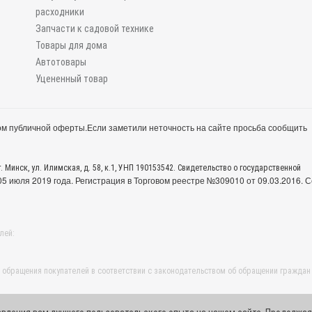
расходники
Запчасти к садовой технике
Товары для дома
Автотовары
Уцененный товар
м публичной оферты.
Если заметили неточность на сайте просьба сообщить
. Минск, ул. Илимская, д. 58, к.1, УНП 190153542. Свидетельство о государственной
 июля 2019 года. Регистрация в Торговом реестре №309010 от 09.03.2016. С
лей:
обращения покупателей в соответствии с законодательством об обращении граждан