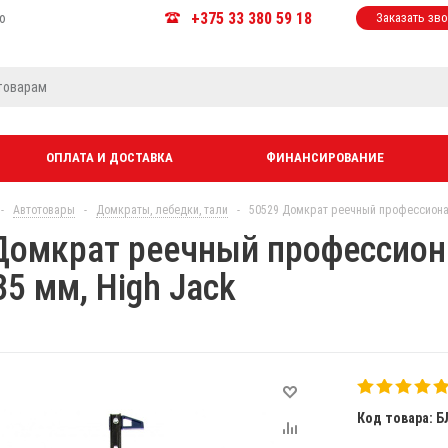
+375 33 380 59 18
ю
Заказать зв
ОПЛАТА И ДОСТАВКА
ФИНАНСИРОВАНИЕ
-
Автотовары
-
Домкраты, лебедки, тали
-
50529 Домкрат реечный профессионал
Домкрат реечный профессион
5 мм, High Jack
Код товара: Б