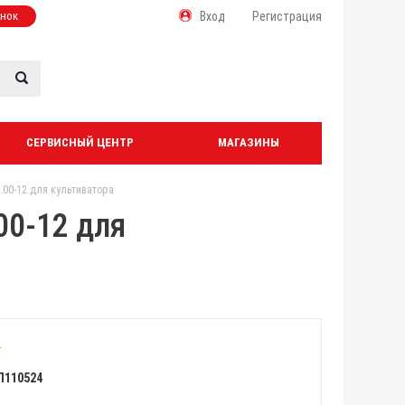
онок
Вход
Регистрация
СЕРВИСНЫЙ ЦЕНТР
МАГАЗИНЫ
.00-12 для культиватора
00-12 для
Л110524