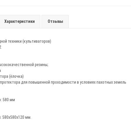
Характеристики
Отзывы
ной техники (культиваторов)
2
высококачественной резины;
а
ктора (ёлочка)
 протектора для повышенной проходимости в условиях пахотных земель
: 580 мм
: 580х580х120 мм.