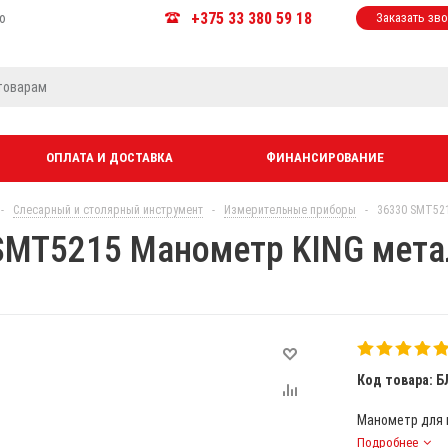
+375 33 380 59 18
ю
Заказать зв
ОПЛАТА И ДОСТАВКА
ФИНАНСИРОВАНИЕ
-
Слесарный и столярный инструмент
-
Измерительные приборы
-
36330 SMT52
SMT5215 Манометр KING мета
Код товара: Б
Манометр для 
Подробнее