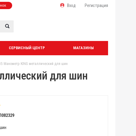
онок
Вход
Регистрация
СЕРВИСНЫЙ ЦЕНТР
МАГАЗИНЫ
15 Манометр KING металлический для шин
ллический для шин
Л082329
шин