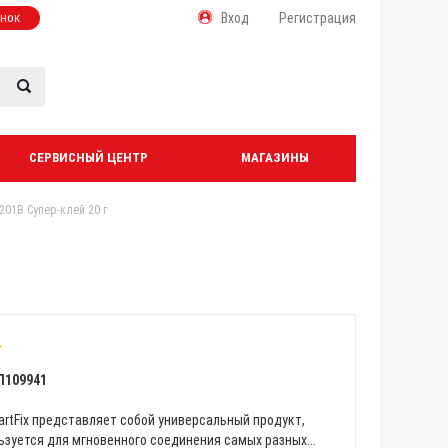
онок
Вход
Регистрация
СЕРВИСНЫЙ ЦЕНТР
МАГАЗИНЫ
201B Супер-клей 20 г
Л109941
rtFix представляет собой универсальный продукт,
зуется для мгновенного соединения самых разных...