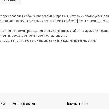
ix представляет собой универсальный продукт, который используется дл
ентальное склеивание самых разных сочетаний фарфора, керамики, резин
ваться во время проведения мелких ремонтных работ по дому или в офисе 
спечить сверхпрочное мгновенное склеивание.
о подойдет для работы с непористыми и гладкими поверхностями.
нии
Ассортимент
Покупателю