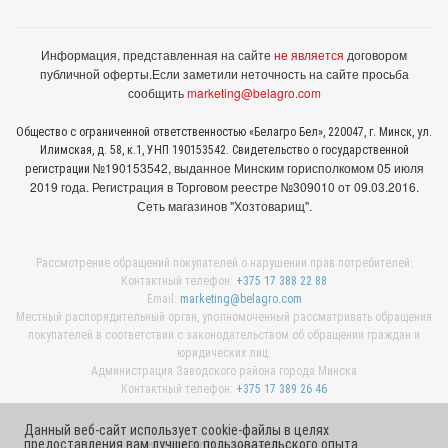
Информация, представленная на сайте
не является
договором
публичной оферты.
Если заметили неточность на сайте просьба
сообщить
marketing@belagro.com
Общество с ограниченной ответственностью «Белагро Бел», 220047, г. Минск, ул.
Илимская, д. 58, к.1, УНП 190153542. Свидетельство о государственной
№190153542, выданное Минcким горисполкомом 05 июля
регистрации
2019 года. Регистрация в Торговом реестре №309010 от 09.03.2016.
Сеть магазинов "Хозтоварищ".
Рассмотрение обращений покупателей о нарушении прав потребителей:
Контактный телефон:
+375 17 388 22 88
Email:
marketing@belagro.com
Местный распорядительный орган, уполномоченный рассматривать обращения
покупателей в соответствии с законодательством об обращении граждан и
юридических лиц:
Администрация Заводского района города Минска
Контактный телефон:
+375 17 389 26 46
Данный веб-сайт использует cookie-файлы в целях
предоставления вам лучшего пользовательского опыта