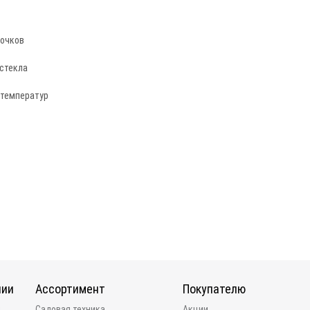
 очков
стекла
 температур
нии
Ассортимент
Покупателю
и
Садовая техника
Акции