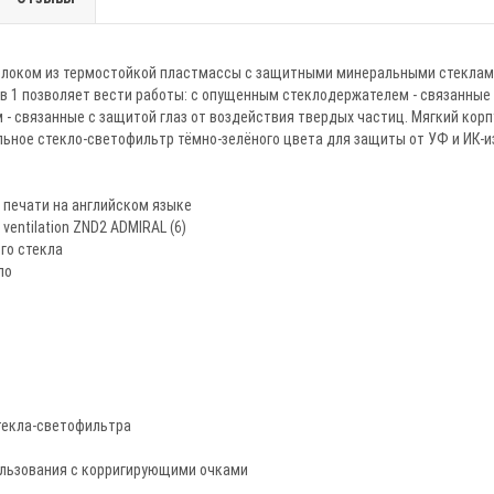
блоком из термостойкой пластмассы с защитными минеральными стеклами
 в 1 позволяет вести работы: с опущенным стеклодержателем - связанные
- связанные с защитой глаз от воздействия твердых частиц. Мягкий корпу
ное стекло-светофильтр тёмно-зелёного цвета для защиты от УФ и ИК-из
 печати на английском языке
t ventilation ZND2 ADMIRAL (6)
го стекла
ло
текла-светофильтра
льзования с корригирующими очками