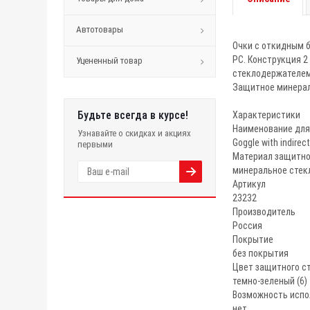
Автотовары
Очки с откидным 
РС. Конструкция 2
Уцененный товар
стеклодержателем 
Защитное минераль
Будьте всегда в курсе!
Характеристики
Наименование для
Узнавайте о скидках и акциях
Goggle with indirec
первыми
Материал защитно
минеральное стек
Артикул
23232
Производитель
Россия
Покрытие
без покрытия
Цвет защитного с
темно-зеленый (6)
Возможность испо
нет