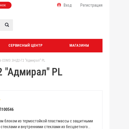
онок
Вход
Регистрация
СЕРВИСНЫЙ ЦЕНТР
МАГАЗИНЫ
е СОМЗ ЗНД2-Г2 "Адмирал" PL
 "Адмирал" PL
Л100546
ым блоком из термостойкой пластмассы с защитными
стеклами и внутренними стеклами из бесцветного...