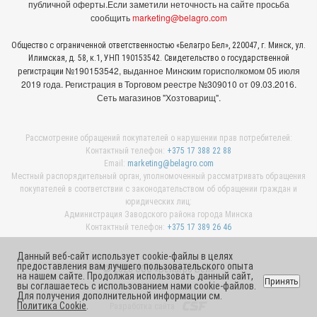
публичной оферты.
Если заметили неточность на сайте просьба
сообщить
marketing@belagro.com
Общество с ограниченной ответственностью «Белагро Бел», 220047, г. Минск, ул.
Илимская, д. 58, к.1, УНП 190153542. Свидетельство о государственной
№190153542, выданное Минcким горисполкомом 05 июля
регистрации
2019 года. Регистрация в Торговом реестре №309010 от 09.03.2016.
Сеть магазинов "Хозтоварищ".
Рассмотрение обращений покупателей о нарушении прав потребителей:
Контактный телефон:
+375 17 388 22 88
Email:
marketing@belagro.com
Местный распорядительный орган, уполномоченный рассматривать обращения
покупателей в соответствии с законодательством об обращении граждан и
юридических лиц:
Администрация Заводского района города Минска
Контактный телефон:
+375 17 389 26 46
Данный веб-сайт использует cookie-файлы в целях
предоставления вам лучшего пользовательского опыта
© 2026 ООО «Белагро Бел»
на нашем сайте. Продолжая использовать данный сайт,
Принять
вы соглашаетесь с использованием нами cookie-файлов.
Для получения дополнительной информации см.
Политика Cookie
.
Разработка сайта