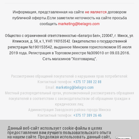
Информация, представленная на сайте
не является
договором
публичной оферты.
Если заметили неточность на сайте просьба
сообщить
marketing@belagro.com
Общество с ограниченной ответственностью «Белагро Бел», 220047, г. Минск, ул.
Илимская, д. 58, к.1, УНП 190153542. Свидетельство о государственной
№190153542, выданное Минcким горисполкомом 05 июля
регистрации
2019 года. Регистрация в Торговом реестре №309010 от 09.03.2016.
Сеть магазинов "Хозтоварищ".
Рассмотрение обращений покупателей о нарушении прав потребителей:
Контактный телефон:
+375 17 388 22 88
Email:
marketing@belagro.com
Местный распорядительный орган, уполномоченный рассматривать обращения
покупателей в соответствии с законодательством об обращении граждан и
юридических лиц:
Администрация Заводского района города Минска
Контактный телефон:
+375 17 389 26 46
Данный веб-сайт использует cookie-файлы в целях
предоставления вам лучшего пользовательского опыта
© 2026 ООО «Белагро Бел»
на нашем сайте. Продолжая использовать данный сайт,